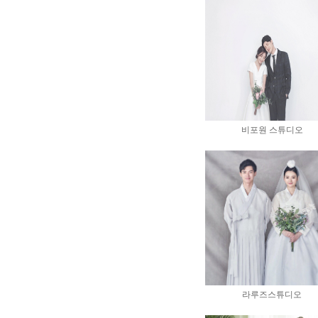
비포원 스튜디오
라루즈스튜디오